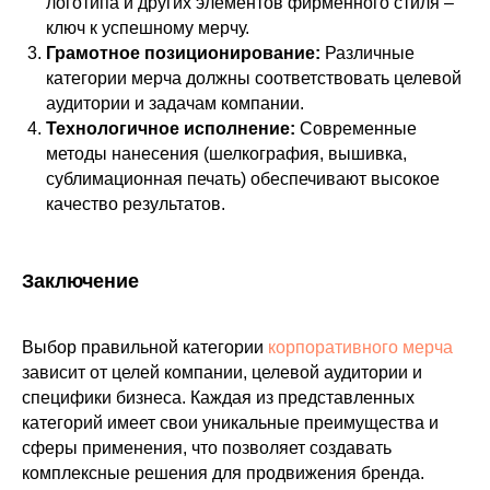
логотипа и других элементов фирменного стиля –
БРЕНДИРОВАНИЕ
ключ к успешному мерчу.
Грамотное позиционирование:
Различные
Бирки
Этикетки
Лейблы
категории мерча должны соответствовать целевой
аудитории и задачам компании.
МЕТОДЫ ПЕЧАТИ
Технологичное исполнение:
Современные
методы нанесения (шелкография, вышивка,
Шелкография
Вышивка
сублимационная печать) обеспечивают высокое
DTG
DTF
качество результатов.
ПЕЧАТЬ
Заключение
Печать на футболках
Печать на бейсболках
Печать на шоппере
Выбор правильной категории
корпоративного мерча
зависит от целей компании, целевой аудитории и
Печать на свитшотах
специфики бизнеса. Каждая из представленных
Печать на толстовках
категорий имеет свои уникальные преимущества и
Печать на худи
сферы применения, что позволяет создавать
комплексные решения для продвижения бренда.