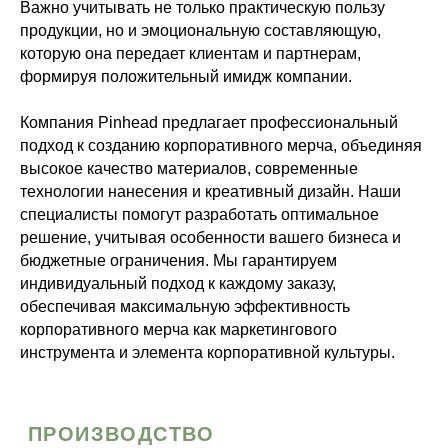
Цены
Блог
Важно учитывать не только практическую пользу
Студия
Каталог
продукции, но и эмоциональную составляющую,
Контакты
Кейсы
Вакансии
которую она передает клиентам и партнерам,
формируя положительный имидж компании.
Компания Pinhead предлагает профессиональный
подход к созданию корпоративного мерча, объединяя
Политика конфиденциальности
высокое качество материалов, современные
Оферта
технологии нанесения и креативный дизайн. Наши
ООО “ПИНХЭД”
специалисты помогут разработать оптимальное
ИНН: 7813212406
КПП: 781301001
решение, учитывая особенности вашего бизнеса и
ОГРН: 1157847016535
бюджетные ограничения. Мы гарантируем
Адрес: 192019, Санкт-Петербург г, наб Обводного
Канала, д. 24, литера Д, этаж 2, офис 281
индивидуальный подход к каждому заказу,
обеспечивая максимальную эффективность
корпоративного мерча как маркетингового
инструмента и элемента корпоративной культуры.