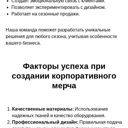
Создает эмоциональную связь с клиентами.
Позволяет экспериментировать с дизайном.
Работает на сезонные продажи.
Наша команда поможет разработать уникальные
решения для любого сезона, учитывая особенности
вашего бизнеса.
ПРОИЗВОДСТВО
Футболки
Худи
Толстовки
Факторы успеха при
Свитшоты
Костюмы
Шопперы
создании корпоративного
мерча
ДИЗАЙН И КОНСТРУИРОВАНИЕ
Футболки
Худи
Толстовки
Качественные материалы:
Использование
Свитшоты
Шопперы
надежных тканей и качество оборудования.
Спортивные костюмы
Профессиональный дизайн:
Правильная подача