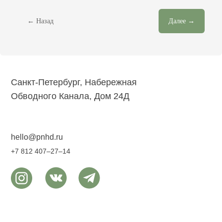
← Назад
Далее →
ДИЗАЙН И КОНСТРУИРОВАНИЕ
Футболки
Худи
Толстовки
Свитшоты
Шопперы
Спортивные костюмы
Санкт-Петербург, Набережная
Обводного Канала, Дом 24Д
БРЕНДИРОВАНИЕ
Бирки
Этикетки
Лейблы
hello@pnhd.ru
+7 812 407–27–14
МЕТОДЫ ПЕЧАТИ
Шелкография
Вышивка
DTG
DTF
ПЕЧАТЬ