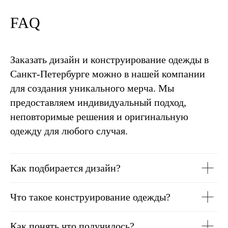
Печать на футболках
Печать на бейсболках
FAQ
Печать на шоппере
Печать на свитшотах
Заказать дизайн и конструирование одежды в
Печать на толстовках
Санкт-Петербурге можно в нашей компании
Печать на худи
для создания уникального мерча. Мы
предоставляем индивидуальный подход,
Цены
Блог
Студия
Каталог
неповторимые решения и оригинальную
Контакты
Кейсы
Вакансии
одежду для любого случая.
Как подбирается дизайн?
Политика конфиденциальности
Оферта
Что такое конструирование одежды?
ООО “ПИНХЭД”
ИНН: 7813212406
КПП: 781301001
Как понять что получилось?
ОГРН: 1157847016535