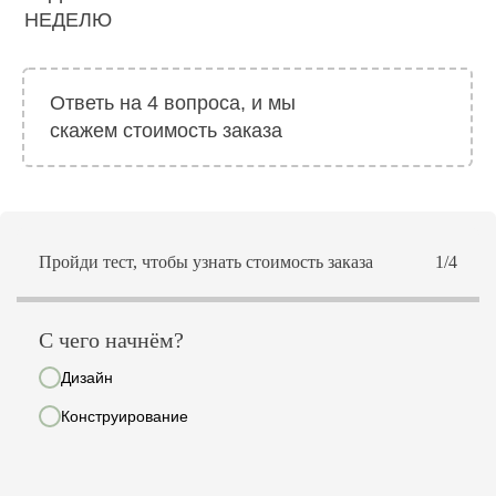
НЕДЕЛЮ
Ответь на 4 вопроса, и мы
скажем стоимость заказа
Пройди тест, чтобы узнать стоимость заказа
1/4
С чего начнём?
Дизайн
Конструирование
ПРОИЗВОДСТВО
Футболки
Худи
Толстовки
Свитшоты
Костюмы
Шопперы