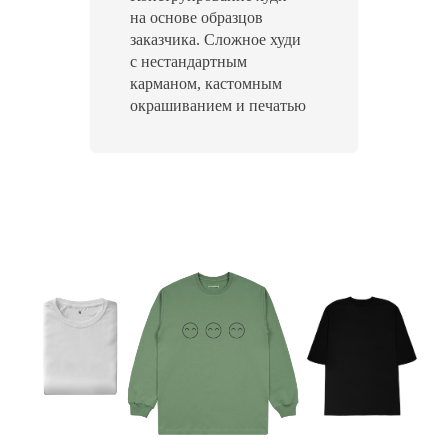
на основе образцов
и паспорт
заказчика. Сложное худи
Ты сможешь сшить мерч
с нестандартным
где угодно и в любом
карманом, кастомным
количестве
окрашиванием и печатью
Подготовим
образцы
У тебя будет готовое
изделие в 4-х
размерах