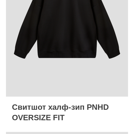
Cвитшот халф-зип PNHD
OVERSIZE FIT