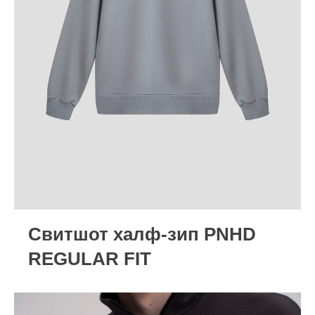
Cвитшот халф-зип PNHD
REGULAR FIT