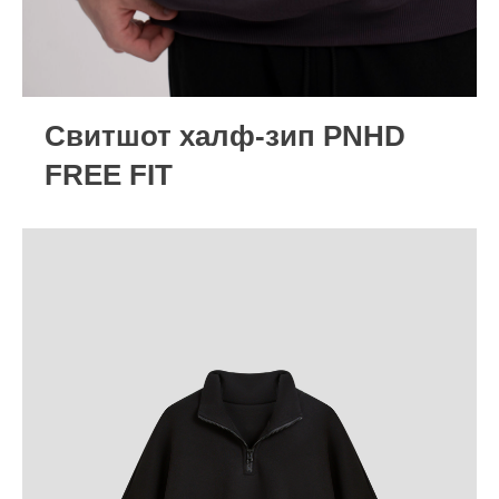
Cвитшот халф-зип PNHD
FREE FIT