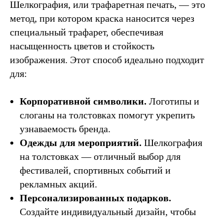
Шелкография, или трафаретная печать, — это
метод, при котором краска наносится через
ПРОИЗВОДСТВО
специальный трафарет, обеспечивая
Футболки
Худи
Толстовки
насыщенность цветов и стойкость
Свитшоты
Костюмы
Шопперы
изображения. Этот способ идеально подходит
для:
ДИЗАЙН И КОНСТРУИРОВАНИЕ
Корпоративной символики.
Логотипы и
Футболки
Худи
Толстовки
слоганы на толстовках помогут укрепить
Свитшоты
Шопперы
узнаваемость бренда.
Спортивные костюмы
Одежды для мероприятий.
Шелкография
на толстовках — отличный выбор для
БРЕНДИРОВАНИЕ
фестивалей, спортивных событий и
Бирки
Этикетки
Лейблы
рекламных акций.
Персонализированных подарков.
МЕТОДЫ ПЕЧАТИ
Создайте индивидуальный дизайн, чтобы