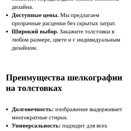
Политика конфиденциальности
дизайна.
Оферта
Доступные цены.
Мы предлагаем
ООО “ПИНХЭД”
ИНН: 7813212406
прозрачные расценки без скрытых затрат.
КПП: 781301001
ОГРН: 1157847016535
Широкий выбор.
Закажите толстовки в
Адрес: 192019, Санкт-Петербург г, наб Обводного
любом размере, цвете и с индивидуальным
Канала, д. 24, литера Д, этаж 2, офис 281
дизайном.
Преимущества шелкографии
на толстовках
Долговечность:
изображение выдерживает
многократные стирки.
Универсальность:
подходит для всех