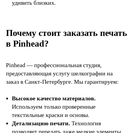
Шелкография
Вышивка
удивить близких.
DTG
DTF
ПЕЧАТЬ
Почему стоит заказать печать
Печать на футболках
в Pinhead?
Печать на бейсболках
Печать на шоппере
Печать на свитшотах
Pinhead — профессиональная студия,
Печать на толстовках
предоставляющая услугу шелкографии на
Печать на худи
заказ в Санкт-Петербурге. Мы гарантируем:
Цены
Блог
Студия
Каталог
Высокое качество материалов.
Контакты
Кейсы
Вакансии
Используем только проверенные
текстильные краски и основы.
Детализацию печати.
Технология
позволяет передать даже мелкие элементы