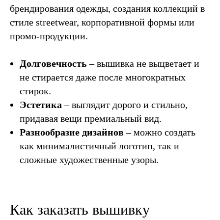
брендирования одежды, создания коллекций в
Шелкография
Вышивка
стиле streetwear, корпоративной формы или
DTG
DTF
промо-продукции.
ПЕЧАТЬ
Долговечность
– вышивка не выцветает и
Печать на футболках
не стирается даже после многократных
Печать на бейсболках
стирок.
Печать на шоппере
Эстетика
– выглядит дорого и стильно,
Печать на свитшотах
придавая вещи премиальный вид.
Печать на толстовках
Разнообразие дизайнов
– можно создать
Печать на худи
как минималистичный логотип, так и
сложные художественные узоры.
Цены
Блог
Студия
Каталог
Контакты
Кейсы
Вакансии
Как заказать вышивку