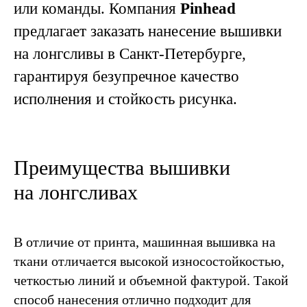
или команды. Компания
Pinhead
предлагает заказать нанесение вышивки
ПРОИЗВОДСТВО
на лонгсливы в Санкт-Петербурге,
Футболки
Худи
Толстовки
гарантируя безупречное качество
Свитшоты
Костюмы
Шопперы
исполнения и стойкость рисунка.
ДИЗАЙН И КОНСТРУИРОВАНИЕ
Преимущества вышивки
Футболки
Худи
Толстовки
на лонгсливах
Свитшоты
Шопперы
Спортивные костюмы
В отличие от принта, машинная вышивка на
БРЕНДИРОВАНИЕ
ткани отличается высокой износостойкостью,
Бирки
Этикетки
Лейблы
четкостью линий и объемной фактурой. Такой
способ нанесения отлично подходит для
МЕТОДЫ ПЕЧАТИ