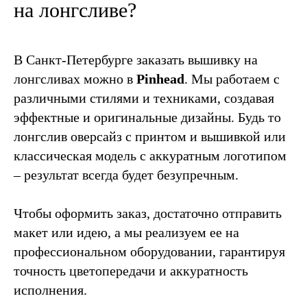
на лонгсливе?
Политика конфиденциальности
Оферта
В Санкт-Петербурге заказать вышивку на
ООО “ПИНХЭД”
ИНН: 7813212406
лонгсливах можно в
Pinhead
. Мы работаем с
КПП: 781301001
ОГРН: 1157847016535
различными стилями и техниками, создавая
Адрес: 192019, Санкт-Петербург г, наб Обводного
Канала, д. 24, литера Д, этаж 2, офис 281
эффектные и оригинальные дизайны. Будь то
лонгслив оверсайз с принтом и вышивкой или
классическая модель с аккуратным логотипом
– результат всегда будет безупречным.
Чтобы оформить заказ, достаточно отправить
макет или идею, а мы реализуем ее на
профессиональном оборудовании, гарантируя
точность цветопередачи и аккуратность
исполнения.